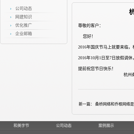
公司动态
网建知识
优化推广
尊敬的客户
：
企业邮箱
您好！
2016
年国庆节马上就要来临，
2016
年
10
月
1
日至
7
日放假调休
提前祝您节日快乐！
杭州
201
新一篇：
桑桥网络和乔根网络是
和美字节
公司动态
案例展示