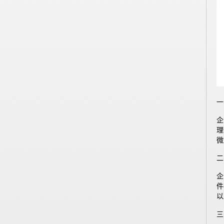
一
企
理
微
二
企
件
以
三