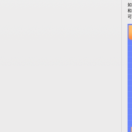
如
和
可