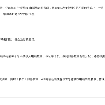
宣 传。还能够自主设置400电话绑定的号码，将400电话绑定到公司不同的号码上。并
象，增加客户对企业的信任感。
户带去问候，使企业形象立增。
电话绑定的
每个号码的接入电话数量，
保证每个员工做到服务数量合理分配；
还能根
度调查，随时了解员工服务质量。400电话还能
任意设置恶意骚扰电话的黑名单，体现了