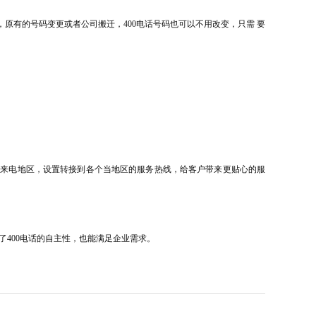
且，原有的号码变更或者公司搬迁，400电话号码也可以不用改变，只需 要
据来电地区，
设置
转接
到各个
当地区的服务热线，给客户带来更贴心的服
400电话的自主性，
也能
满足企业需求。