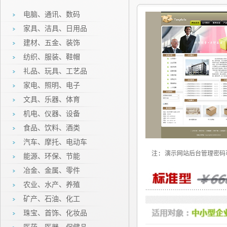
电脑、通讯、数码
家具、洁具、日用品
建材、五金、装饰
纺织、服装、鞋帽
礼品、玩具、工艺品
家电、照明、电子
文具、乐器、体育
机电、仪器、设备
食品、饮料、酒类
汽车、摩托、电动车
注: 演示网站后台管理密
能源、环保、节能
冶金、金属、零件
农业、水产、养殖
矿产、石油、化工
珠宝、首饰、化妆品