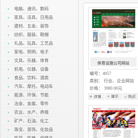
电脑、通讯、数码
家具、洁具、日用品
建材、五金、装饰
纺织、服装、鞋帽
礼品、玩具、工艺品
家电、照明、电子
文具、乐器、体育
体育设施公司网站
机电、仪器、设备
编号：4057
食品、饮料、酒类
类别： 行业、企业网站
汽车、摩托、电动车
价格： 3980.00元
能源、环保、节能
冶金、金属、零件
农业、水产、养殖
矿产、石油、化工
珠宝、首饰、化妆品